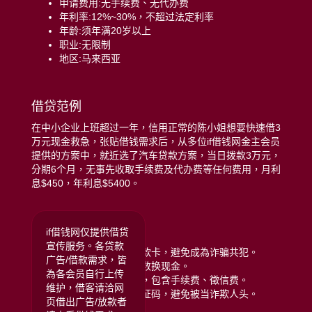
申请费用:无手续费、无代办费
年利率:12%~30%，不超过法定利率
年龄:须年满20岁以上
职业:无限制
地区:马来西亚
借贷范例
在中小企业上班超过一年，信用正常的陈小姐想要快速借3
万元现金救急，张贴借钱需求后，从多位if借钱网金主会员
提供的方案中，就近选了汽车贷款方案，当日拨款3万元，
分期6个月，无事先收取手续费及代办费等任何费用，月利
息$450，年利息$5400。
远离贷款诈骗注意:
if借钱网仅提供借贷
宣传服务。各贷款
拒绝给予银行存摺或提款卡，避免成為诈骗共犯。
广告/借款需求，皆
拒绝任何类型的储值点数换现金。
為各会员自行上传
拒绝给付任何名义费用，包含手续费、徵信费。
维护，借客请洽网
拒绝提供门号或手机验证码，避免被当诈欺人头。
页借出广告/放款者