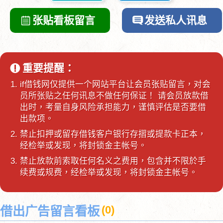
张贴看板留言
发送私人讯息
重要提醒：
if借钱网仅提供一个网站平台让会员张贴留言，对会
员所张贴之任何讯息不做任何保证！ 请会员放款借
出时，考量自身风险承担能力，谨慎评估是否要借
出款项。
禁止扣押或留存借钱客户银行存摺或提款卡正本，
经检举或发现，将封锁金主帐号。
禁止放款前索取任何名义之费用，包含并不限於手
续费或规费，经检举或发现，将封锁金主帐号。
(
0
)
借出广告留言看板