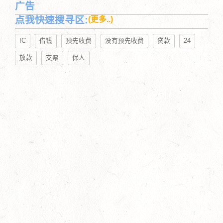
广告
点我快速搜寻区:
(更多..)
IC
借钱
预先收费
没有预先收费
贷款
24
放款
支票
保人