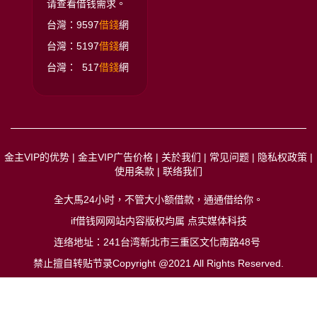
请查看借钱需求。
台灣：9597
借錢
網
台灣：5197
借錢
網
台灣： 517
借錢
網
金主VIP的优势
|
金主VIP广告价格
|
关於我们
|
常见问题
|
隐私权政策
|
使用条款
|
联络我们
全大馬24小时，不管大小额借款，通通借给你
。
if借钱网网站内容版权均属 点实媒体科技
连络地址：241台湾新北市三重区文化南路48号
禁止擅自转贴节录Copyright @2021 All Rights Reserved.