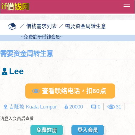
切
换
导
／
借钱需求列表
／
需要资金周转生意
览
~免费註册借钱会员~
需要资金周转生意
Lee
查看联络电话，扣60点
吉隆坡 Kuala Lumpur
20000
0
31
请登入会员后查看
免费註册
登入会员