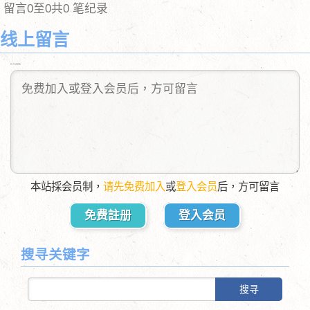
留言0至0共0 笔纪录
线上留言
送出后，您可以自由删除您的留言
本站採会员制，
请先免费加入
或
登入会员
后，方可留言
免费註册
登入会员
搜寻关键字
搜寻