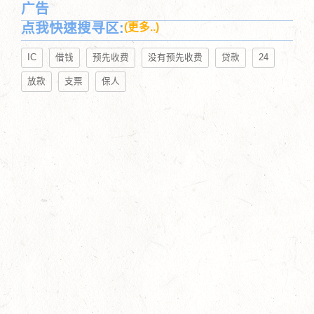
广告
点我快速搜寻区:
(更多..)
IC
借钱
预先收费
没有预先收费
贷款
24
放款
支票
保人