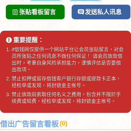
张贴看板留言
发送私人讯息
重要提醒：
if借钱网仅提供一个网站平台让会员张贴留言，对会
员所张贴之任何讯息不做任何保证！ 请会员放款借
出时，考量自身风险承担能力，谨慎评估是否要借
出款项。
禁止扣押或留存借钱客户银行存摺或提款卡正本，
经检举或发现，将封锁金主帐号。
禁止放款前索取任何名义之费用，包含并不限於手
续费或规费，经检举或发现，将封锁金主帐号。
(
0
)
借出广告留言看板