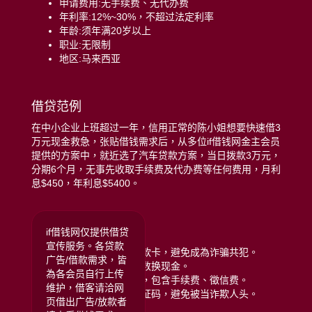
申请费用:无手续费、无代办费
年利率:12%~30%，不超过法定利率
年龄:须年满20岁以上
职业:无限制
地区:马来西亚
借贷范例
在中小企业上班超过一年，信用正常的陈小姐想要快速借3
万元现金救急，张贴借钱需求后，从多位if借钱网金主会员
提供的方案中，就近选了汽车贷款方案，当日拨款3万元，
分期6个月，无事先收取手续费及代办费等任何费用，月利
息$450，年利息$5400。
远离贷款诈骗注意:
if借钱网仅提供借贷
宣传服务。各贷款
拒绝给予银行存摺或提款卡，避免成為诈骗共犯。
广告/借款需求，皆
拒绝任何类型的储值点数换现金。
為各会员自行上传
拒绝给付任何名义费用，包含手续费、徵信费。
维护，借客请洽网
拒绝提供门号或手机验证码，避免被当诈欺人头。
页借出广告/放款者