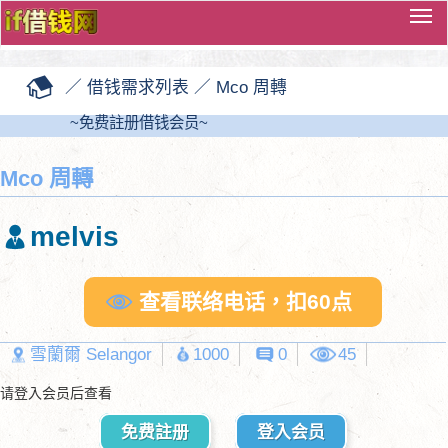
切
换
导
／
借钱需求列表
／
Mco 周轉
览
~免费註册借钱会员~
Mco 周轉
melvis
查看联络电话，扣60点
雪蘭爾 Selangor
1000
0
45
请登入会员后查看
免费註册
登入会员