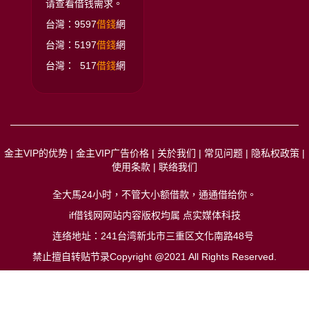
请查看借钱需求。
台灣：9597
借錢
網
台灣：5197
借錢
網
台灣： 517
借錢
網
金主VIP的优势
|
金主VIP广告价格
|
关於我们
|
常见问题
|
隐私权政策
|
使用条款
|
联络我们
全大馬24小时，不管大小额借款，通通借给你
。
if借钱网网站内容版权均属 点实媒体科技
连络地址：241台湾新北市三重区文化南路48号
禁止擅自转贴节录Copyright @2021 All Rights Reserved.