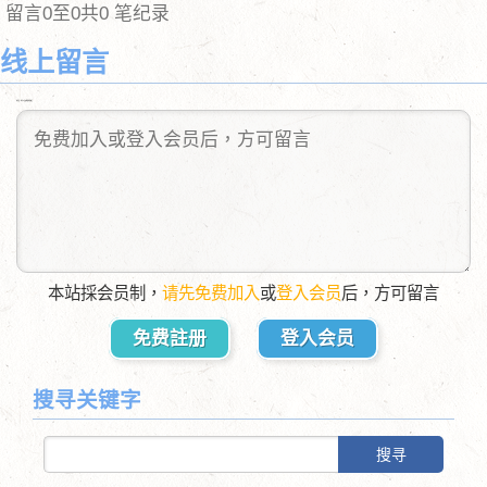
留言0至0共0 笔纪录
线上留言
送出后，您可以自由删除您的留言
本站採会员制，
请先免费加入
或
登入会员
后，方可留言
免费註册
登入会员
搜寻关键字
搜寻