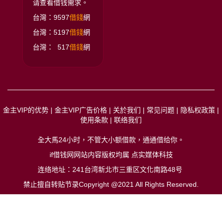
请查看借钱需求。
台灣：9597
借錢
網
台灣：5197
借錢
網
台灣： 517
借錢
網
金主VIP的优势
|
金主VIP广告价格
|
关於我们
|
常见问题
|
隐私权政策
|
使用条款
|
联络我们
全大馬24小时，不管大小额借款，通通借给你
。
if借钱网网站内容版权均属 点实媒体科技
连络地址：241台湾新北市三重区文化南路48号
禁止擅自转贴节录Copyright @2021 All Rights Reserved.