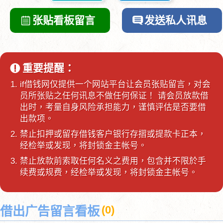
张贴看板留言
发送私人讯息
重要提醒：
if借钱网仅提供一个网站平台让会员张贴留言，对会
员所张贴之任何讯息不做任何保证！ 请会员放款借
出时，考量自身风险承担能力，谨慎评估是否要借
出款项。
禁止扣押或留存借钱客户银行存摺或提款卡正本，
经检举或发现，将封锁金主帐号。
禁止放款前索取任何名义之费用，包含并不限於手
续费或规费，经检举或发现，将封锁金主帐号。
(
0
)
借出广告留言看板