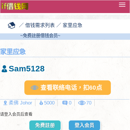
切
换
导
／
借钱需求列表
／
家里应急
览
~免费註册借钱会员~
家里应急
Sam5128
查看联络电话，扣60点
柔佛 Johor
5000
0
70
请登入会员后查看
免费註册
登入会员