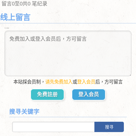
留言0至0共0 笔纪录
线上留言
送出后，您可以自由删除您的留言
本站採会员制，
请先免费加入
或
登入会员
后，方可留言
免费註册
登入会员
搜寻关键字
搜寻