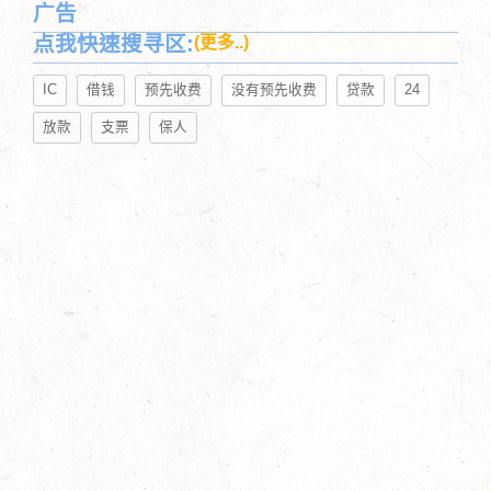
广告
点我快速搜寻区:
(更多..)
IC
借钱
预先收费
没有预先收费
贷款
24
放款
支票
保人