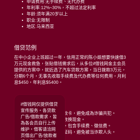
申请费用:无手续费、无代办费
年利率:12%~30%，不超过法定利率
年龄:须年满20岁以上
职业:无限制
地区:马来西亚
借贷范例
在中小企业上班超过一年，信用正常的陈小姐想要快速借3
万元现金救急，张贴借钱需求后，从多位if借钱网金主会员
提供的方案中，就近选了汽车贷款方案，当日拨款3万元，
分期6个月，无事先收取手续费及代办费等任何费用，月利
息$450，年利息$5400。
远离贷款诈骗注意:
if借钱网仅提供借贷
宣传服务。各贷款
拒绝给予银行存摺或提款卡，避免成為诈骗共犯。
广告/借款需求，皆
拒绝任何类型的储值点数换现金。
為各会员自行上传
拒绝给付任何名义费用，包含手续费、徵信费。
维护，借客请洽网
拒绝提供门号或手机验证码，避免被当诈欺人头。
页借出广告/放款者