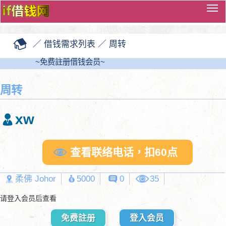
切
换
导
／
借钱需求列表
／
周转
览
~免费註册借钱会员~
周转
xw
查看联络电话，扣60点
柔佛 Johor
5000
0
35
请登入会员后查看
免费註册
登入会员