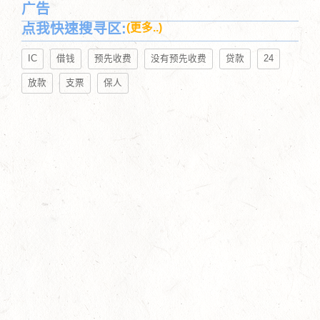
广告
点我快速搜寻区:
(更多..)
IC
借钱
预先收费
没有预先收费
贷款
24
放款
支票
保人