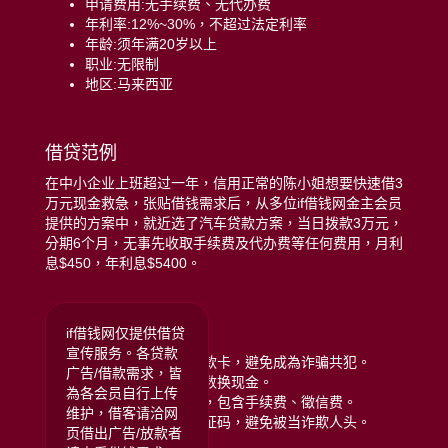
申请费用:无手续费、无代办费
年利率:12%~30%，不超过法定利率
年龄:须年满20岁以上
职业:无限制
地区:马来西亚
借贷范例
在中小企业上班超过一年，信用正常的陈小姐想要快速借3
万元现金救急，张贴借钱需求后，从多位if借钱网金主会员
提供的方案中，就近选了汽车贷款方案，当日拨款3万元，
分期6个月，无事先收取手续费及代办费等任何费用，月利
息$450，年利息$5400。
远离贷款诈骗注意:
if借钱网仅提供借贷
宣传服务。各贷款
拒绝给予银行存摺或提款卡，避免成為诈骗共犯。
广告/借款需求，皆
拒绝任何类型的储值点数换现金。
為各会员自行上传
拒绝给付任何名义费用，包含手续费、徵信费。
维护，借客请洽网
拒绝提供门号或手机验证码，避免被当诈欺人头。
页借出广告/放款者