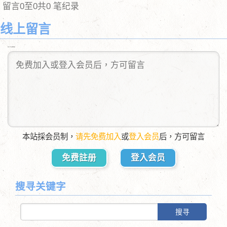
留言0至0共0 笔纪录
线上留言
送出后，您可以自由删除您的留言
本站採会员制，
请先免费加入
或
登入会员
后，方可留言
免费註册
登入会员
搜寻关键字
搜寻