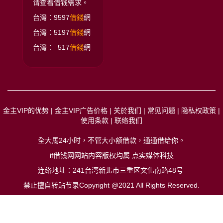
请查看借钱需求。
台灣：9597
借錢
網
台灣：5197
借錢
網
台灣： 517
借錢
網
金主VIP的优势
|
金主VIP广告价格
|
关於我们
|
常见问题
|
隐私权政策
|
使用条款
|
联络我们
全大馬24小时，不管大小额借款，通通借给你
。
if借钱网网站内容版权均属 点实媒体科技
连络地址：241台湾新北市三重区文化南路48号
禁止擅自转贴节录Copyright @2021 All Rights Reserved.