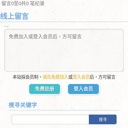
留言0至0共0 笔纪录
线上留言
送出后，您可以自由删除您的留言
本站採会员制，
请先免费加入
或
登入会员
后，方可留言
免费註册
登入会员
搜寻关键字
搜寻