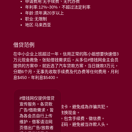
申请费用:无手续费、无代办费
年利率:12%~30%，不超过法定利率
年龄:须年满20岁以上
职业:无限制
地区:马来西亚
借贷范例
在中小企业上班超过一年，信用正常的陈小姐想要快速借3
万元现金救急，张贴借钱需求后，从多位if借钱网金主会员
提供的方案中，就近选了汽车贷款方案，当日拨款3万元，
分期6个月，无事先收取手续费及代办费等任何费用，月利
息$450，年利息$5400。
远离贷款诈骗注意:
if借钱网仅提供借贷
宣传服务。各贷款
拒绝给予银行存摺或提款卡，避免成為诈骗共犯。
广告/借款需求，皆
拒绝任何类型的储值点数换现金。
為各会员自行上传
拒绝给付任何名义费用，包含手续费、徵信费。
维护，借客请洽网
拒绝提供门号或手机验证码，避免被当诈欺人头。
页借出广告/放款者