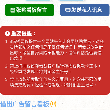
张贴看板留言
发送私人讯息
重要提醒：
if借钱网仅提供一个网站平台让会员张贴留言，对会
员所张贴之任何讯息不做任何保证！ 请会员放款借
出时，考量自身风险承担能力，谨慎评估是否要借
出款项。
禁止扣押或留存借钱客户银行存摺或提款卡正本，
经检举或发现，将封锁金主帐号。
禁止放款前索取任何名义之费用，包含并不限於手
续费或规费，经检举或发现，将封锁金主帐号。
(
0
)
借出广告留言看板