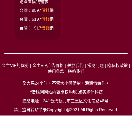
请查看借钱需求。
台灣：9597
借錢
網
台灣：5197
借錢
網
台灣： 517
借錢
網
金主VIP的优势
|
金主VIP广告价格
|
关於我们
|
常见问题
|
隐私权政策
|
使用条款
|
联络我们
全大馬24小时，不管大小额借款，通通借给你
。
if借钱网网站内容版权均属 点实媒体科技
连络地址：241台湾新北市三重区文化南路48号
禁止擅自转贴节录Copyright @2021 All Rights Reserved.