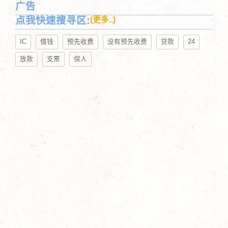
广告
点我快速搜寻区:
(更多..)
IC
借钱
预先收费
没有预先收费
贷款
24
放款
支票
保人