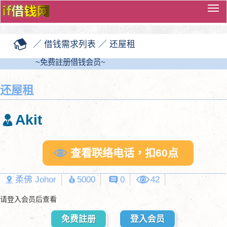
切
换
导
／
借钱需求列表
／
还屋租
览
~免费註册借钱会员~
还屋租
Akit
查看联络电话，扣60点
柔佛 Johor
5000
0
42
请登入会员后查看
免费註册
登入会员