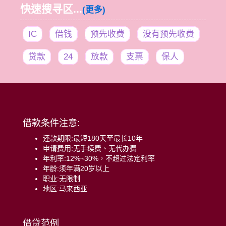
快速搜寻区...
(更多)
IC
借钱
预先收费
没有预先收费
贷款
24
放款
支票
保人
借款条件注意:
还款期限:最短180天至最长10年
申请费用:无手续费、无代办费
年利率:12%~30%，不超过法定利率
年龄:须年满20岁以上
职业:无限制
地区:马来西亚
借贷范例