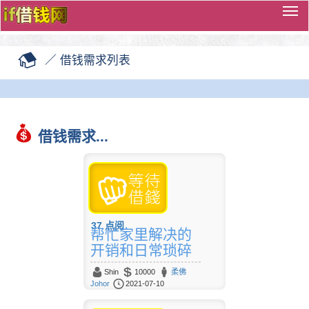
切
换
导
／
借钱需求列表
览
借钱需求...
37
点阅
帮忙家里解决的
开销和日常琐碎
Shin
10000
柔佛
Johor
2021-07-10