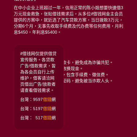
在中小企业上班超过一年，信用正常的陈小姐想要快速借3
万元现金救急，张贴借钱需求后，从多位if借钱网金主会员
提供的方案中，就近选了汽车贷款方案，当日拨款3万元，
分期6个月，无事先收取手续费及代办费等任何费用，月利
息$450，年利息$5400。
远离贷款诈骗注意:
if借钱网仅提供借贷
宣传服务。各贷款
拒绝给予银行存摺或提款卡，避免成為诈骗共犯。
广告/借款需求，皆
拒绝任何类型的储值点数换现金。
為各会员自行上传
拒绝给付任何名义费用，包含手续费、徵信费。
维护，借客请洽网
拒绝提供门号或手机验证码，避免被当诈欺人头。
页借出广告/放款者
请查看借钱需求。
台灣：9597
借錢
網
台灣：5197
借錢
網
台灣： 517
借錢
網