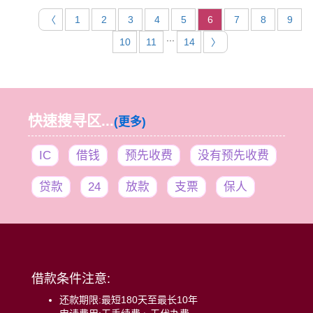
〈
1
2
3
4
5
6
7
8
9
...
10
11
14
〉
快速搜寻区...
(更多)
IC
借钱
预先收费
没有预先收费
贷款
24
放款
支票
保人
借款条件注意:
还款期限:最短180天至最长10年