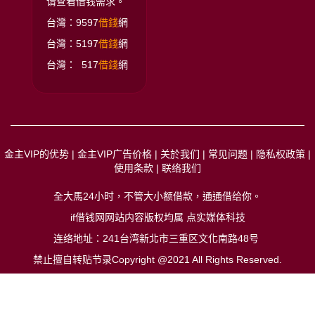
请查看借钱需求。
台灣：9597
借錢
網
台灣：5197
借錢
網
台灣： 517
借錢
網
金主VIP的优势
|
金主VIP广告价格
|
关於我们
|
常见问题
|
隐私权政策
|
使用条款
|
联络我们
全大馬24小时，不管大小额借款，通通借给你
。
if借钱网网站内容版权均属 点实媒体科技
连络地址：241台湾新北市三重区文化南路48号
禁止擅自转贴节录Copyright @2021 All Rights Reserved.