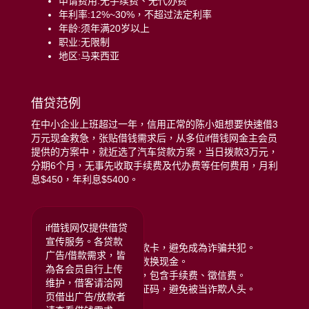
申请费用:无手续费、无代办费
年利率:12%~30%，不超过法定利率
年龄:须年满20岁以上
职业:无限制
地区:马来西亚
借贷范例
在中小企业上班超过一年，信用正常的陈小姐想要快速借3
万元现金救急，张贴借钱需求后，从多位if借钱网金主会员
提供的方案中，就近选了汽车贷款方案，当日拨款3万元，
分期6个月，无事先收取手续费及代办费等任何费用，月利
息$450，年利息$5400。
远离贷款诈骗注意:
if借钱网仅提供借贷
宣传服务。各贷款
拒绝给予银行存摺或提款卡，避免成為诈骗共犯。
广告/借款需求，皆
拒绝任何类型的储值点数换现金。
為各会员自行上传
拒绝给付任何名义费用，包含手续费、徵信费。
维护，借客请洽网
拒绝提供门号或手机验证码，避免被当诈欺人头。
页借出广告/放款者