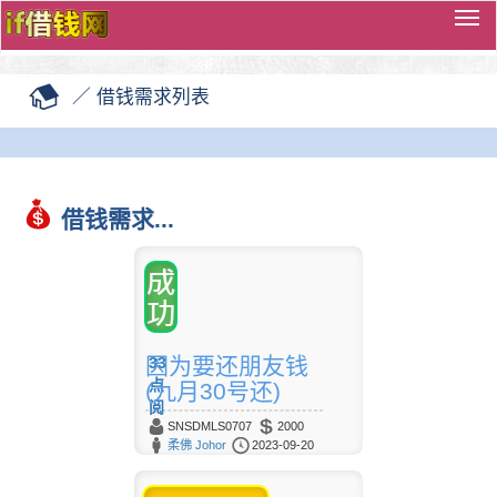
切
换
导
／
借钱需求列表
览
借钱需求...
因为要还朋友钱
33
点
(九月30号还)
阅
SNSDMLS0707
2000
柔佛 Johor
2023-09-20