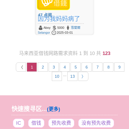
47
点阅
因为我妈妈病了
Aboy
5000
雪蘭爾
Selangor
2025-03-01
马来西亚借钱网路需求资料 1 到 10 共
123
〈
1
2
3
4
5
6
7
8
9
...
10
13
〉
快速搜寻区...
(更多)
IC
借钱
预先收费
没有预先收费