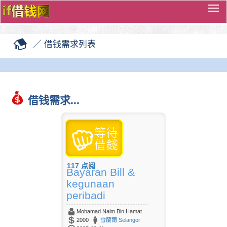
切
换
导
／
借钱需求列表
览
借钱需求...
117
点阅
Bayaran Bill &
kegunaan
peribadi
Mohamad Naim Bin Hamat
2000
雪蘭爾 Selangor