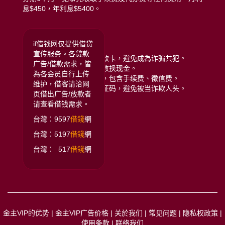
息$450，年利息$5400。
远离贷款诈骗注意:
if借钱网仅提供借贷
宣传服务。各贷款
拒绝给予银行存摺或提款卡，避免成為诈骗共犯。
广告/借款需求，皆
拒绝任何类型的储值点数换现金。
為各会员自行上传
拒绝给付任何名义费用，包含手续费、徵信费。
维护，借客请洽网
拒绝提供门号或手机验证码，避免被当诈欺人头。
页借出广告/放款者
请查看借钱需求。
台灣：9597
借錢
網
台灣：5197
借錢
網
台灣： 517
借錢
網
金主VIP的优势
|
金主VIP广告价格
|
关於我们
|
常见问题
|
隐私权政策
|
使用条款
|
联络我们