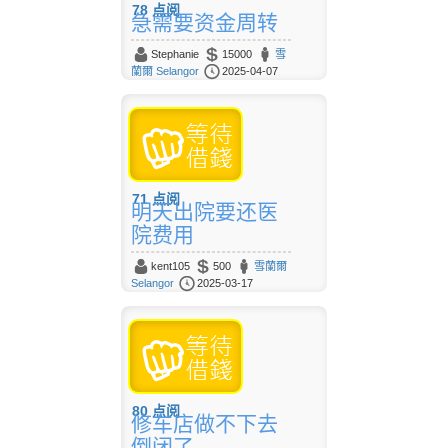
78
点阅
急需要资金周转
Stephanie
15000
雪
蘭爾 Selangor
2025-04-07
71
点阅
明天出院要还医
院费用
kent105
500
雪蘭爾
Selangor
2025-03-17
80
点阅
修车店做不下去
倒闭了