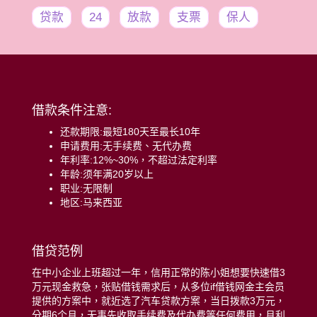
贷款
24
放款
支票
保人
借款条件注意:
还款期限:最短180天至最长10年
申请费用:无手续费、无代办费
年利率:12%~30%，不超过法定利率
年龄:须年满20岁以上
职业:无限制
地区:马来西亚
借贷范例
在中小企业上班超过一年，信用正常的陈小姐想要快速借3
万元现金救急，张贴借钱需求后，从多位if借钱网金主会员
提供的方案中，就近选了汽车贷款方案，当日拨款3万元，
分期6个月，无事先收取手续费及代办费等任何费用，月利