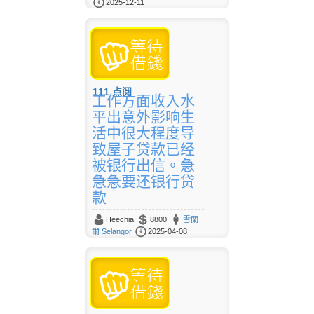
2025-12-11
111
点阅
工作方面收入水
平出意外影响生
活中很大程度导
致屋子贷款已经
被银行出信。急
急急要还银行贷
款
Heechia
8800
雪蘭
爾 Selangor
2025-04-08