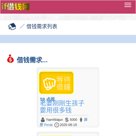
切
换
导
／
借钱需求列表
览
借钱需求...
59
点阅
老婆刚刚生孩子
要用很多钱
YiamWaijun
5000
霹
靂 Perak
2025-08-19