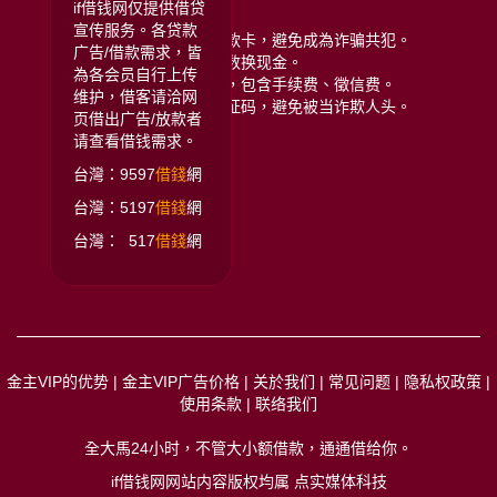
远离贷款诈骗注意:
if借钱网仅提供借贷
宣传服务。各贷款
拒绝给予银行存摺或提款卡，避免成為诈骗共犯。
广告/借款需求，皆
拒绝任何类型的储值点数换现金。
為各会员自行上传
拒绝给付任何名义费用，包含手续费、徵信费。
维护，借客请洽网
拒绝提供门号或手机验证码，避免被当诈欺人头。
页借出广告/放款者
请查看借钱需求。
台灣：9597
借錢
網
台灣：5197
借錢
網
台灣： 517
借錢
網
金主VIP的优势
|
金主VIP广告价格
|
关於我们
|
常见问题
|
隐私权政策
|
使用条款
|
联络我们
全大馬24小时，不管大小额借款，通通借给你
。
if借钱网网站内容版权均属 点实媒体科技