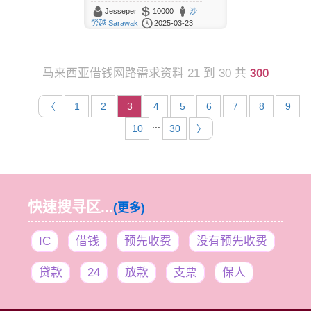
Jesseper
10000
沙
勞越 Sarawak
2025-03-23
马来西亚借钱网路需求资料 21 到 30 共
300
〈
1
2
3
4
5
6
7
8
9
...
10
30
〉
快速搜寻区...
(更多)
IC
借钱
预先收费
没有预先收费
贷款
24
放款
支票
保人