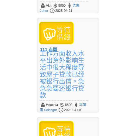
Akit
5000
柔佛
Johor
2025-04-21
111
点阅
工作方面收入水
平出意外影响生
活中很大程度导
致屋子贷款已经
被银行出信。急
急急要还银行贷
款
Heechia
8800
雪蘭
爾 Selangor
2025-04-08