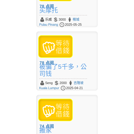
78
点阅
买摩托
乐威
3000
檳城
Pulau Pinang
2025-05-25
78
点阅
被骗了5千多，公
司钱
Seng
2000
吉隆坡
Kuala Lumpur
2025-04-21
74
点阅
搬家