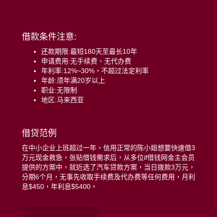
借款条件注意:
还款期限:最短180天至最长10年
申请费用:无手续费、无代办费
年利率:12%~30%，不超过法定利率
年龄:须年满20岁以上
职业:无限制
地区:马来西亚
借贷范例
在中小企业上班超过一年，信用正常的陈小姐想要快速借3
万元现金救急，张贴借钱需求后，从多位if借钱网金主会员
提供的方案中，就近选了汽车贷款方案，当日拨款3万元，
分期6个月，无事先收取手续费及代办费等任何费用，月利
息$450，年利息$5400。