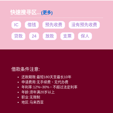
快速搜寻区...
(更多)
IC
借钱
预先收费
没有预先收费
贷款
24
放款
支票
保人
借款条件注意:
还款期限:最短180天至最长10年
申请费用:无手续费、无代办费
年利率:12%~30%，不超过法定利率
年龄:须年满20岁以上
职业:无限制
地区:马来西亚