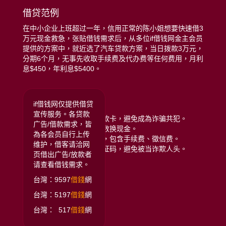
借贷范例
在中小企业上班超过一年，信用正常的陈小姐想要快速借3
万元现金救急，张贴借钱需求后，从多位if借钱网金主会员
提供的方案中，就近选了汽车贷款方案，当日拨款3万元，
分期6个月，无事先收取手续费及代办费等任何费用，月利
息$450，年利息$5400。
远离贷款诈骗注意:
if借钱网仅提供借贷
宣传服务。各贷款
拒绝给予银行存摺或提款卡，避免成為诈骗共犯。
广告/借款需求，皆
拒绝任何类型的储值点数换现金。
為各会员自行上传
拒绝给付任何名义费用，包含手续费、徵信费。
维护，借客请洽网
拒绝提供门号或手机验证码，避免被当诈欺人头。
页借出广告/放款者
请查看借钱需求。
台灣：9597
借錢
網
台灣：5197
借錢
網
台灣： 517
借錢
網